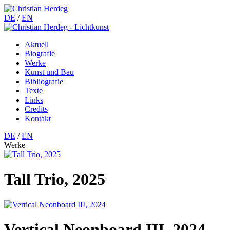
DE
/
EN
Aktuell
Biografie
Werke
Kunst und Bau
Bibliografie
Texte
Links
Credits
Kontakt
DE
/
EN
Werke
Tall Trio, 2025
Vertical Neonboard III, 2024