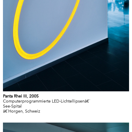
Panta Rhei III, 2005
Computerprogrammierte LED-Lichtellipsenâ€¨
See-Spital
â€¨Horgen, Schweiz